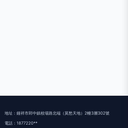
地址：鐘祥市郢中鎮校場路北端（莫愁天地）2幢3層302號
電話：1877220**