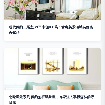
現代簡約二居室89平米僅4.6萬！青島美景鴻城裝修案
例解析
北歐風景系列 簡約無框裝飾畫，為家注入寧靜森林的呼
吸感