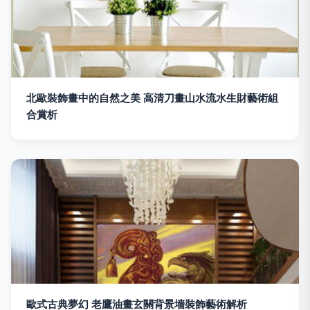
北歐裝飾畫中的自然之美 高清刀畫山水流水生財藝術組
合賞析
歐式古典夢幻 老鷹油畫玄關背景墻裝飾藝術解析