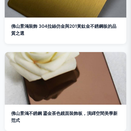
佛山景鴻裝飾 304拉絲仿金與201黃鈦金不銹鋼板的品
質之選
佛山景鴻不銹鋼 鎏金茶色鏡面裝飾板，演繹空間美學新
范式