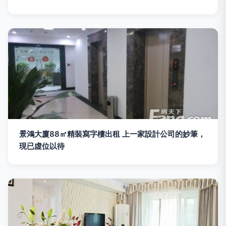
景鴻大廈88㎡精裝寫字樓出租 上一家設計公司的妙筆，
現已虛位以待