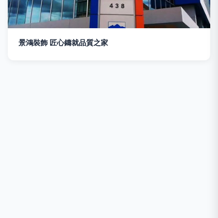
景鴻裝飾 匠心鑄就品質之家