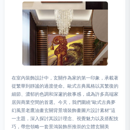
在室內裝飾設計中，玄關作為家的第一印象，承載著
從繁華到靜謐的過渡使命。歐式古典風格以其繁復的
細節、濃郁的色調和深邃的敘事感，成為許多高端家
居與商業空間的首選。今天，我們圍繞“歐式古典夢
幻風景老鷹油畫玄關背景墻裝飾畫圖片設計素材”這
一主題，深入探討其設計理念、視覺魅力以及搭配技
巧，帶您領略一套景鴻裝飾所推崇的立體玄關美