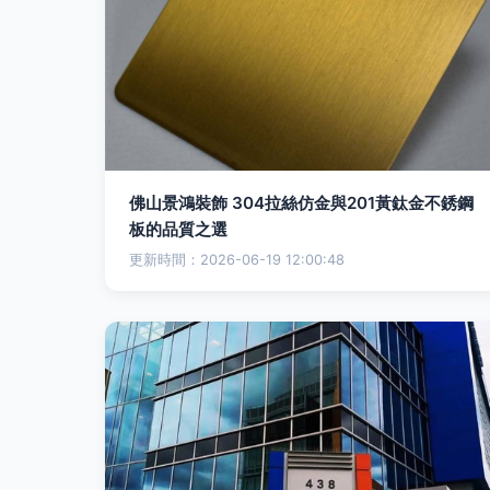
佛山景鴻裝飾 304拉絲仿金與201黃鈦金不銹鋼
板的品質之選
更新時間：2026-06-19 12:00:48