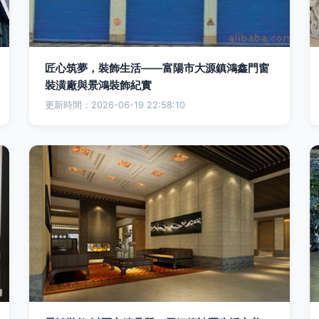
匠心筑夢，裝飾生活——富陽市大源鎮鴻鑫門窗
裝潢廠與景鴻裝飾紀實
更新時間：2026-06-19 22:58:10