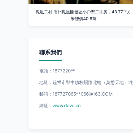
鳳凰二村 湖州鳳凰開發區小戶型二手房，43.77平方
米總價40.8萬
聯系我們
電話：1877220**
地址：鐘祥市郢中鎮校場路北端（莫愁天地）2幢
郵箱：187727065**
066@163.COM
網址：
www.ddvq.cn