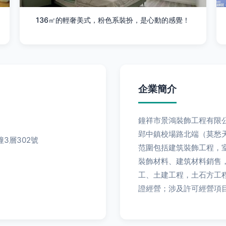
136㎡的輕奢美式，粉色系裝扮，是心動的感覺！
企業簡介
鐘祥市景鴻裝飾工程有限公
郢中鎮校場路北端（莫愁天地）
3層302號
范圍包括建筑裝飾工程
裝飾材料、建筑材料銷售
工、土建工程
證經營；涉及許可經營