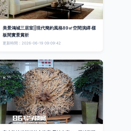
美景鴻城三居室||現代簡約風格89㎡空間演繹·樣
板間實景賞析
更新時間：2026-06-19 09:09:42