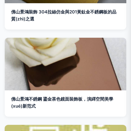
佛山景鴻裝飾 304拉絲仿金與201黃鈦金不銹鋼板的品
質(zhì)之選
佛山景鴻不銹鋼 鎏金茶色鏡面裝飾板，演繹空間美學
(xué)新范式