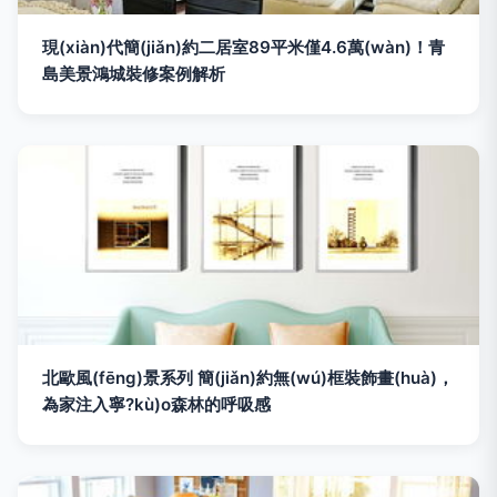
現(xiàn)代簡(jiǎn)約二居室89平米僅4.6萬(wàn)！青
島美景鴻城裝修案例解析
北歐風(fēng)景系列 簡(jiǎn)約無(wú)框裝飾畫(huà)，
為家注入寧?kù)o森林的呼吸感