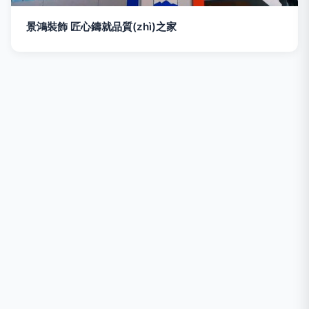
景鴻裝飾 匠心鑄就品質(zhì)之家