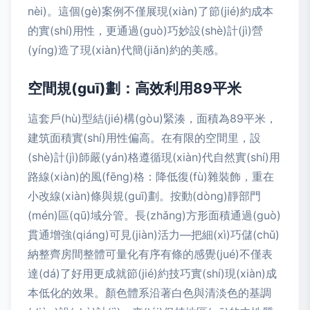
nèi)。這個(gè)案例不僅展現(xiàn)了節(jié)約成本
的實(shí)用性，更通過(guò)巧妙設(shè)計(jì)營
(yíng)造了現(xiàn)代簡(jiǎn)約的美感。
空間規(guī)劃：高效利用89平米
這套戶(hù)型結(jié)構(gòu)緊湊，面積為89平米，
建筑面積實(shí)用性偏高。在有限的空間里，設
(shè)計(jì)師嚴(yán)格遵循現(xiàn)代自然實(shí)用
路線(xiàn)的風(fēng)格：降低復(fù)雜裝飾，重在
小改線(xiàn)條與規(guī)劃。按動(dòng)靜部門
(mén)區(qū)域分管。長(zhǎng)方形面積通過(guò)
貫通增強(qiáng)可見(jiàn)活力—把細(xì)巧儲(chǔ)
納整齊房間整體可量化有序有條的感覺(jué)不僅表
達(dá)了好用更成就節(jié)約技巧實(shí)現(xiàn)成
本低化的效果。顏色體系沿著白色與清淡色的基調