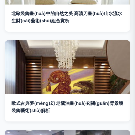
北歐裝飾畫(huà)中的自然之美 高清刀畫(huà)山水流水
生財(cái)藝術(shù)組合賞析
歐式古典夢(mèng)幻 老鷹油畫(huà)玄關(guān)背景墻
裝飾藝術(shù)解析