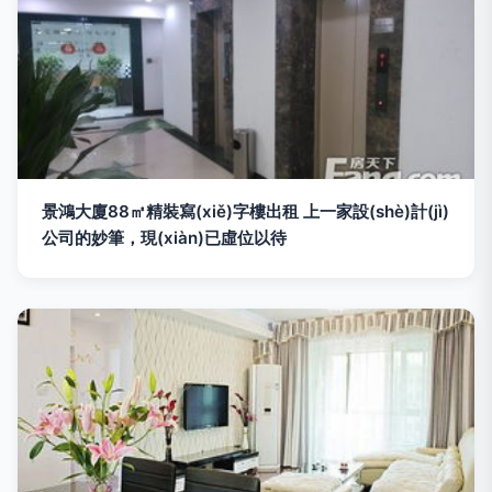
景鴻大廈88㎡精裝寫(xiě)字樓出租 上一家設(shè)計(jì)
公司的妙筆，現(xiàn)已虛位以待