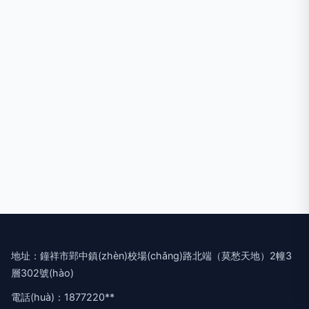
地址：鐘祥市郢中鎮(zhèn)校場(chǎng)路北端（莫愁天地）2幢3
層302號(hào)
電話(huà)：1877220**