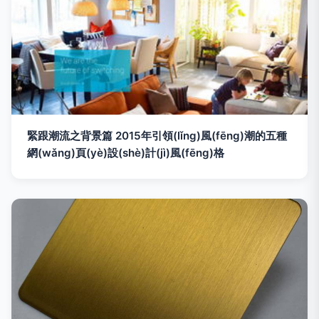
緊跟潮流之背景篇 2015年引領(lǐng)風(fēng)潮的五種
網(wǎng)頁(yè)設(shè)計(jì)風(fēng)格