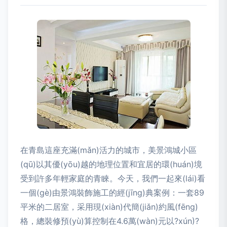
在青島這座充滿(mǎn)活力的城市，美景鴻城小區
(qū)以其優(yōu)越的地理位置和宜居的環(huán)境
受到許多年輕家庭的青睞。今天，我們一起來(lái)看
一個(gè)由景鴻裝飾施工的經(jīng)典案例：一套89
平米的二居室，采用現(xiàn)代簡(jiǎn)約風(fēng)
格，總裝修預(yù)算控制在4.6萬(wàn)元以?xún)?