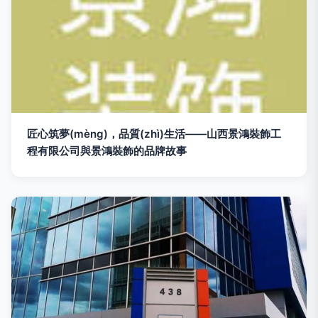
匠心筑夢(mèng)，品質(zhì)生活——山西景鴻裝飾工
程有限公司與景鴻裝飾的品牌故事