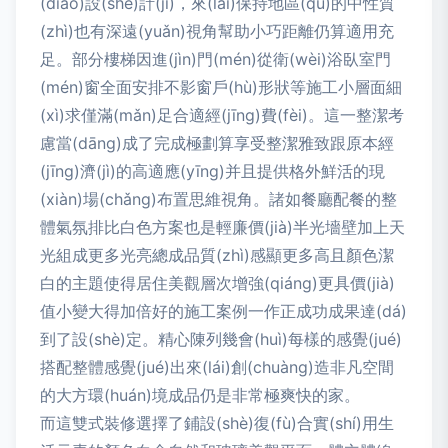
(diào)設(shè)計(jì)，來(lái)保持地區(qū)的中性質
(zhì)也有深遠(yuǎn)視角幫助小巧距離仍算適用充
足。部分樓梯因進(jìn)門(mén)從衛(wèi)浴臥室門
(mén)窗全面安排不影窗戶(hù)形狀等施工小層面細
(xì)求僅滿(mǎn)足合適經(jīng)費(fèi)。這一整潔考
慮當(dāng)成了完成極劃算享受整潔雅致跟原本經
(jīng)濟(jì)的高適應(yīng)并且提供格外鮮活的現
(xiàn)場(chǎng)布置思維視角。諸如餐廳配餐的整
體氣氛排比白色方案也是輕廉價(jià)半光墻壁加上天
光組成更多光亮總成品質(zhì)感顯更多高且顏色潔
白的主題使得居住美觀層次增強(qiáng)更具價(jià)
值小變大得加倍好的施工案例一作正成功成果達(dá)
到了設(shè)定。精心陳列幾會(huì)每樣的感覺(jué)
搭配整體感覺(jué)出來(lái)創(chuàng)造非凡空間
的大方環(huán)境成品仍是非常極爽快的家。
而這雙式裝修選擇了鋪設(shè)復(fù)合實(shí)用生