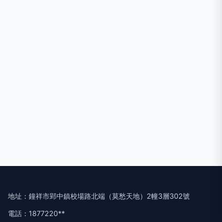
地址：鐘祥市郢中鎮校場路北端（莫愁天地）2幢3層302號
電話：1877220**