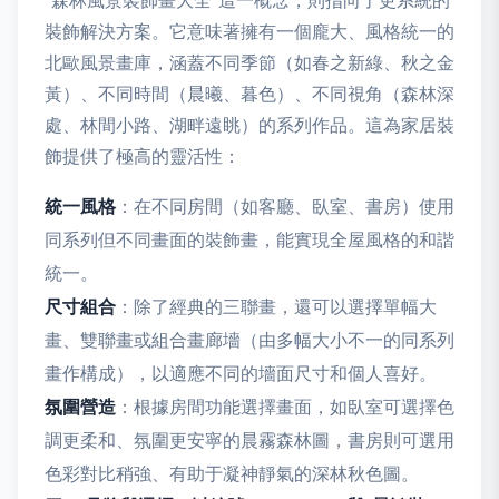
“森林風景裝飾畫大全”這一概念，則指向了更系統的
裝飾解決方案。它意味著擁有一個龐大、風格統一的
北歐風景畫庫，涵蓋不同季節（如春之新綠、秋之金
黃）、不同時間（晨曦、暮色）、不同視角（森林深
處、林間小路、湖畔遠眺）的系列作品。這為家居裝
飾提供了極高的靈活性：
統一風格
：在不同房間（如客廳、臥室、書房）使用
同系列但不同畫面的裝飾畫，能實現全屋風格的和諧
統一。
尺寸組合
：除了經典的三聯畫，還可以選擇單幅大
畫、雙聯畫或組合畫廊墻（由多幅大小不一的同系列
畫作構成），以適應不同的墻面尺寸和個人喜好。
氛圍營造
：根據房間功能選擇畫面，如臥室可選擇色
調更柔和、氛圍更安寧的晨霧森林圖，書房則可選用
色彩對比稍強、有助于凝神靜氣的深林秋色圖。