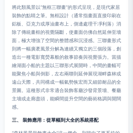
將此類風景以“無框三聯畫”的形式呈現，是現代家居
裝飾的點睛之筆。無框設計（通常指畫面直接印刷在
鋁板、亞克力或厚油畫布上，側邊處理干凈利落）消
除了傳統畫框的視覺隔斷，使畫面仿佛自然延伸至墻
面，極大增強了空間的整體感和沉浸感。三聯畫形式
則將一幅廣袤風景分解為連續又獨立的三個段落，創
造出一種電影寬熒幕般的敘事節奏與視覺張力。當描
繪湖面小船的主題以三聯形式展開時，中間的畫幅可
能聚焦小船與倒影，左右兩聯則延伸展現湖畔森林或
遠山天際，共同構成一幅氣勢恢宏而又細節耐品的全
景圖。這種形式非常適合裝飾客廳沙發背景墻、餐廳
主墻或走廊盡頭，能瞬間提升空間的藝術格調與開闊
感。
三、 裝飾應用：從單幅到大全的系統搭配