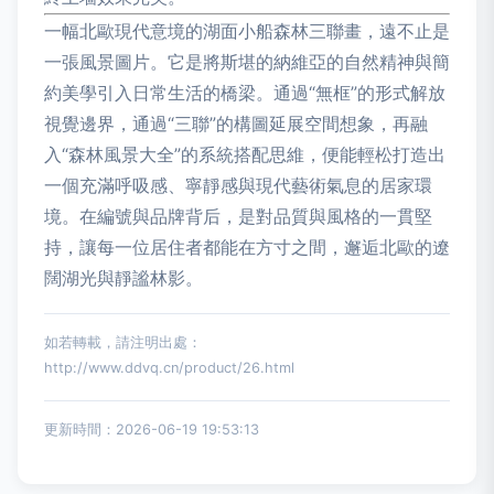
一幅北歐現代意境的湖面小船森林三聯畫，遠不止是
一張風景圖片。它是將斯堪的納維亞的自然精神與簡
約美學引入日常生活的橋梁。通過“無框”的形式解放
視覺邊界，通過“三聯”的構圖延展空間想象，再融
入“森林風景大全”的系統搭配思維，便能輕松打造出
一個充滿呼吸感、寧靜感與現代藝術氣息的居家環
境。在編號與品牌背后，是對品質與風格的一貫堅
持，讓每一位居住者都能在方寸之間，邂逅北歐的遼
闊湖光與靜謐林影。
如若轉載，請注明出處：
http://www.ddvq.cn/product/26.html
更新時間：2026-06-19 19:53:13