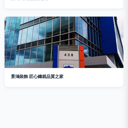
景鴻裝飾 匠心鑄就品質之家