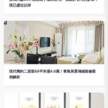
現已虛位以待
現代簡約二居室89平米僅4.6萬！青島美景鴻城裝修案
例解析