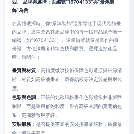
四、 品牌與選擇：以編號“16704133”與“景鴻裝
飾”為例
在具體選擇時，像“景鴻裝飾”這類專注于現代裝飾畫
的品牌，通常會為其產品庫中的每一幅作品賦予唯一
編號（如“16704133”）。這個編號就像是畫作的身
份證，方便消費者精準查找和購買。選擇這類產品
時，應關注：
畫質與材質
：高精度微噴技術保障色彩還原與細節清
晰，材質如高級油畫布、環保鋁板等決定質感與耐久
度。
色彩與色調
：正統的北歐風格畫作色彩通常并非鮮艷
刺眼，而是采用低飽和度、帶有高級灰調的莫蘭迪色
系，更顯雅致與寧靜。
安裝服務
：是否提供專業的安裝指導或服務，確保最
終上墻效果完美。