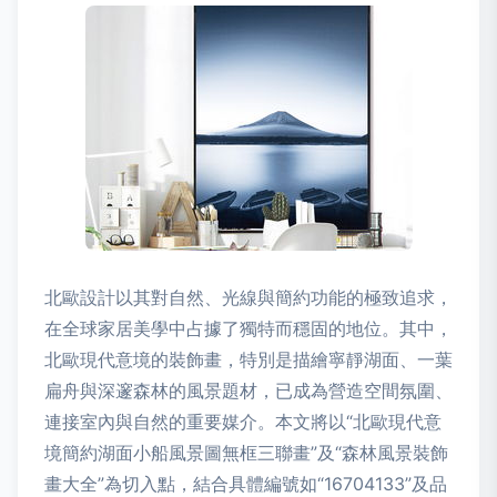
北歐設計以其對自然、光線與簡約功能的極致追求，
在全球家居美學中占據了獨特而穩固的地位。其中，
北歐現代意境的裝飾畫，特別是描繪寧靜湖面、一葉
扁舟與深邃森林的風景題材，已成為營造空間氛圍、
連接室內與自然的重要媒介。本文將以“北歐現代意
境簡約湖面小船風景圖無框三聯畫”及“森林風景裝飾
畫大全”為切入點，結合具體編號如“16704133”及品