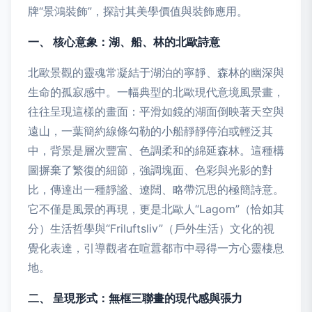
牌“景鴻裝飾”，探討其美學價值與裝飾應用。
一、 核心意象：湖、船、林的北歐詩意
北歐景觀的靈魂常凝結于湖泊的寧靜、森林的幽深與
生命的孤寂感中。一幅典型的北歐現代意境風景畫，
往往呈現這樣的畫面：平滑如鏡的湖面倒映著天空與
遠山，一葉簡約線條勾勒的小船靜靜停泊或輕泛其
中，背景是層次豐富、色調柔和的綿延森林。這種構
圖摒棄了繁復的細節，強調塊面、色彩與光影的對
比，傳達出一種靜謐、遼闊、略帶沉思的極簡詩意。
它不僅是風景的再現，更是北歐人“Lagom”（恰如其
分）生活哲學與“Friluftsliv”（戶外生活）文化的視
覺化表達，引導觀者在喧囂都市中尋得一方心靈棲息
地。
二、 呈現形式：無框三聯畫的現代感與張力