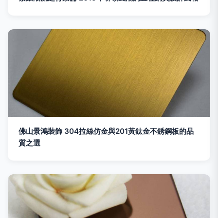
佛山景鴻裝飾 304拉絲仿金與201黃鈦金不銹鋼板的品
質之選