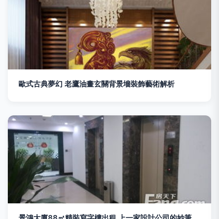
歐式古典夢幻 老鷹油畫玄關背景墻裝飾藝術解析
景鴻大廈88㎡精裝寫字樓出租 上一家設計公司的妙筆，